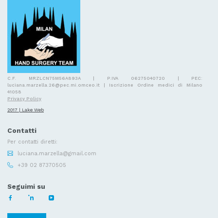
C.F. MRZLCN75M56A893A | P.IVA 06275040720 | PEC:
luciana.marzella.26@pec.mi.omceo.it | Iscrizione Ordine medici di Milano
41058
Privacy Policy
2017 | Lake Web
Contatti
Per contatti diretti:
luciana.marzella@gmail.com
+39 02 87370505
Seguimi su