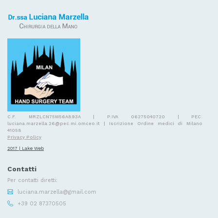
C.F. MRZLCN75M56A893A | P.IVA 06275040720 | PEC:
luciana.marzella.26@pec.mi.omceo.it | Iscrizione Ordine medici di Milano
41058
Privacy Policy
2017 | Lake Web
Contatti
Per contatti diretti:
luciana.marzella@gmail.com
+39 02 87370505